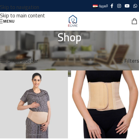
Skip to navigation
العربية
Skip to main content
MENU
Shop
Home
Shop
Showing 1–12 of 46 results
Show sidebar
Filters