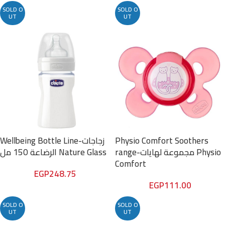
SOLD O
SOLD O
UT
UT
Wellbeing Bottle Line-زجاجات
Physio Comfort Soothers
range-مجموعة لهايات Physio
الرضاعة 150 مل Nature Glass
Comfort
EGP
248.75
EGP
111.00
SOLD O
SOLD O
UT
UT