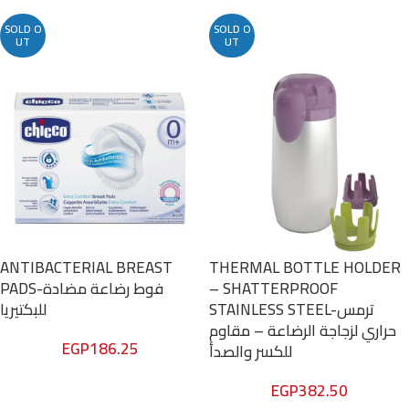
SOLD O
SOLD O
UT
UT
ANTIBACTERIAL BREAST
THERMAL BOTTLE HOLDER
PADS-فوط رضاعة مضادة
– SHATTERPROOF
STAINLESS STEEL-ترمس
للبكتيريا
حراري لزجاجة الرضاعة – مقاوم
EGP
186.25
للكسر والصدأ
EGP
382.50