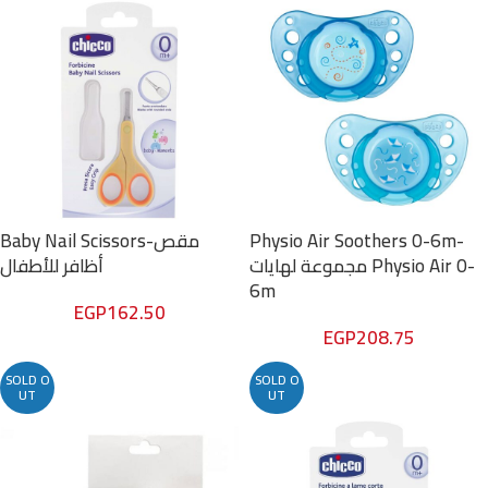
Baby Nail Scissors-مقص
Physio Air Soothers 0-6m-
مجموعة لهايات Physio Air 0-
أظافر للأطفال
6m
EGP
162.50
EGP
208.75
SOLD O
SOLD O
UT
UT