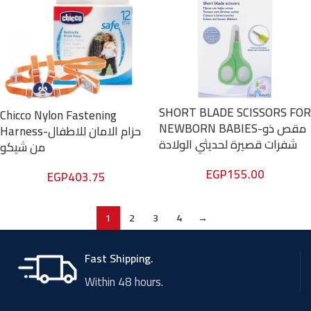
SHORT BLADE SCISSORS FOR
Chicco Nylon Fastening
NEWBORN BABIES-مقص ذو
Harness-حزام الامان للاطفال
شفرات قصيرة لحديثي الولادة
من شيكو
EGP
155.00
EGP
403.75
1
2
3
4
→
Fast Shipping.
Within 48 hours.