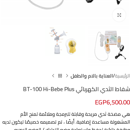
Click to enlarge
الرئيسية
العناية بالام والطفل
شفاط الثدي الكهربائي BT-100 Hi-Bebe Plus
EGP
6,500.00
هي مضخة ثدي مريحة وقابلة للبرمجة وملائمة لمنح الأم
المشغولة مساعدة إضافية. أيضًا ، تم تصميمه خصيصًا ليكون لديه
وظيفة ذاكرة لحفظ واستعادة وضع التدليك / الوضع السريع