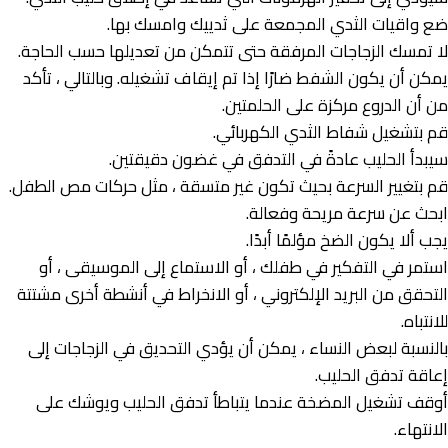
ضع واقيات الثدي المجمعة على ثدييك وامسك بها.
لا تمسك الزجاجات المرفقة حتى تتمكن من تعديلها حسب الحاجة.
يمكن أن يكون الشفط ضارًا إذا تم إيقاف تشغيله. وبالتالي ، تأكد
من أن الدروع مركزة على الحلمتين.
قم بتشغيل شفاط الثدي الكهربائي.
سيبدأ الحليب عادةً في التدفق في غضون دقيقتين.
قم بتغيير السرعة بحيث تكون غير متسقة ، مثل حركات مص الطفل.
ابحث عن سرعة مريحة وفعالة.
يجب ألا يكون الضخ مؤلمًا أبدًا.
استمر في التفكير في طفلك ، أو الاستماع إلى الموسيقى ، أو
التحقق من البريد الإلكتروني ، أو الانخراط في أنشطة أخرى مشتتة
للانتباه.
بالنسبة لبعض النساء ، يمكن أن يؤدي التحديق في الزجاجات إلى
إعاقة تدفق الحليب.
أوقف تشغيل المضخة عندما يتباطأ تدفق الحليب ويوشك على
الانتهاء.