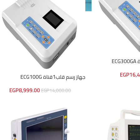
EGP
16,
جهاز رسم قلب1قناة ECG100G
EGP
8,999.00
EGP
14,000.00