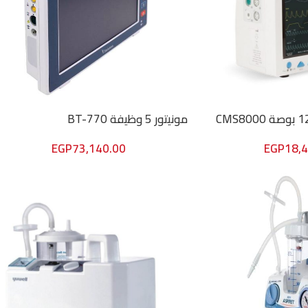
مونيتور 5 وظيفة BT-770
EGP
73,140.00
EGP
18,