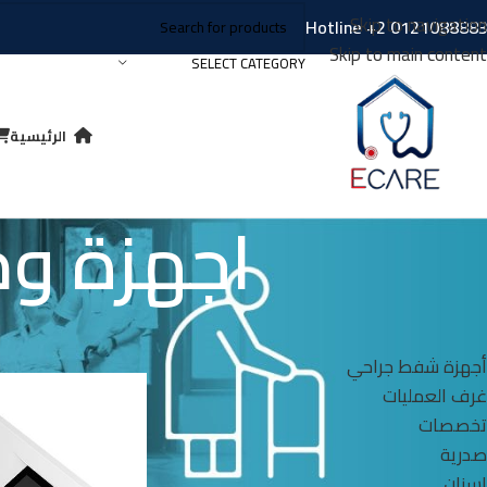
Skip to navigation
Hotline
+2 012108888
Skip to main content
SELECT CATEGORY
الرئيسية
اجهزة ومع
FILTER BY CATEGORIES
الرئيسية
رعاية كبار ا
أجهزة شفط جراحي
غرف العمليات
تخصصات
صدرية
اسنان