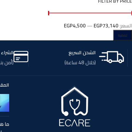
FILTER BY PRICE
السعر:
EGP73,140
—
EGP4,500
تصفية
الشحن السريع
الشراء ع
(خلال 48 ساعة)
(أمن بنسبة
المقا
ما هو