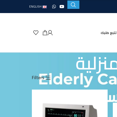
ENGLISH
تتبع طلبك
نزلية
Filters
36
24
9
Show