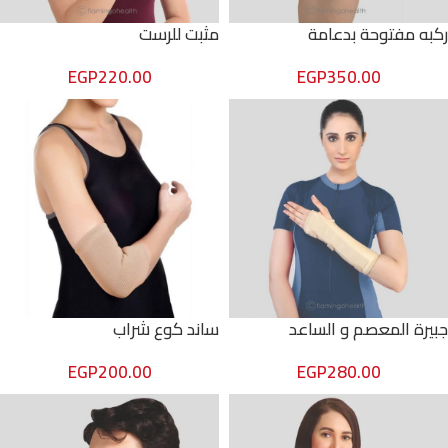
ركبه مفتوحة بدعامة
مثبت للرست
EGP
220.00
EGP
350.00
جبيرة المعصم و الساعد
ساند كوع شراب
EGP
200.00
EGP
280.00