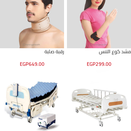
مشد كوع التنس
رقبة صلبة
EGP
649.00
EGP
299.00