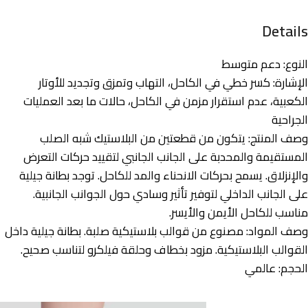
Details
النوع: دعم متوسط
الإشارة: كسر خطي في الكاحل، التهاب وتمزق وتجديد للأوتار
الكعبية، عدم استقرار مزمن في الكاحل، حالات ما بعد العمليات
الجراحية
وصف المنتج: يتكون من قطعتين من البلاستيك شبه الصلب
المستقيمة والمحدبة على الجانب الجانبي لتقييد حركات التعرض
والإنزلاق. يسمح بحركات الانحناء والمد للكاحل. توجد بطانة جيلية
على الجانب الداخلي لتوفير تأثير وسادي حول الجوانب الجانبية.
مناسب للكاحل الأيمن والأيسر.
وصف المواد: مصنوع من قوالب بلاستيكية صلبة. بطانة جيلية داخل
القوالب البلاستيكية. مزود بخطاف وحلقة فيلكرو لتناسب صحيح.
الحجم: عالمي